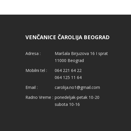
VENČANICE ČAROLIJA BEOGRAD
Adresa :
Maršala Birjuzova 16 I sprat
11000 Beograd
Mobilni tel :
064 221 64 22
064 125 11 64
Email :
carolija.no1@gmail.com
Radno Vreme :
ponedeljak-petak 10-20
subota 10-16