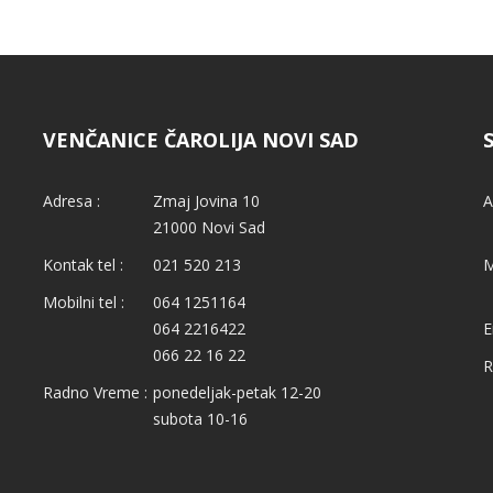
VENČANICE ČAROLIJA NOVI SAD
Adresa :
Zmaj Jovina 10
A
21000 Novi Sad
Kontak tel :
021 520 213
M
Mobilni tel :
064 1251164
064 2216422
E
066 22 16 22
R
Radno Vreme :
ponedeljak-petak 12-20
subota 10-16