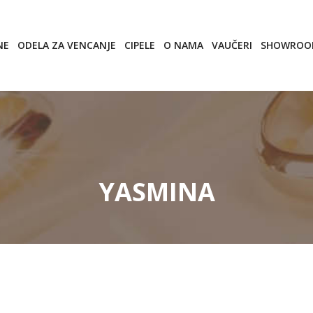
NE
ODELA ZA VENCANJE
CIPELE
O NAMA
VAUČERI
SHOWRO
YASMINA