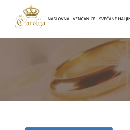
NASLOVNA
VENČANICE
SVEČANE HALJI