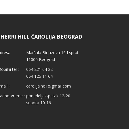
SHERRI HILL ČAROLIJA BEOGRAD
dresa :
Maršala Birjuzova 16 I sprat
11000 Beograd
obilni tel :
064 221 64 22
064 125 11 64
mail :
carolija.no1@gmail.com
adno Vreme :
ponedeljak-petak 12-20
subota 10-16