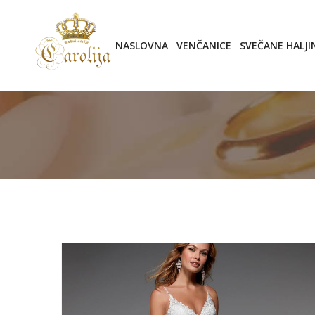
NASLOVNA
VENČANICE
SVEČANE HALJI