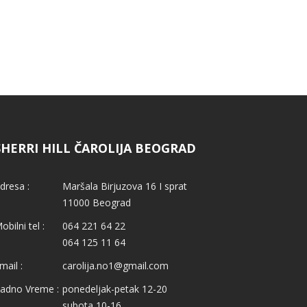
SHERRI HILL ČAROLIJA BEOGRAD
dresa :
Maršala Birjuzova 16 I sprat
11000 Beograd
obilni tel :
064 221 64 22
064 125 11 64
mail :
carolija.no1@gmail.com
adno Vreme :
ponedeljak-petak 12-20
subota 10-16