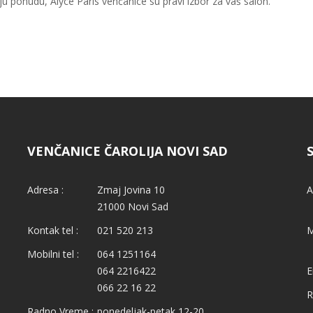
u ponudu, Alyce Paris venčanice su pravi izbor za vaš salon.
VENČANICE ČAROLIJA NOVI SAD
Adresa :
Zmaj Jovina 10
A
21000 Novi Sad
Kontak tel :
021 520 213
M
Mobilni tel :
064 1251164
064 2216422
E
066 22 16 22
R
Radno Vreme :
ponedeljak-petak 12-20