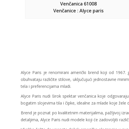
Venčanica 61008
Venčanice : Alyce paris
Alyce Paris je renomirani američki brend koji od 1967. g
obuhvataju različite stilove, uključujući jednostavne mini
tela i preferencijama mladi.
Alyce Paris nudi širok spektar venčanica koje odgovaraju r
bogatim slojevima tila i čipke, idealne za mlade koje žel
Brend je poznat po kvalitetnim materijalima, pažljivoj izra
detaljima, Alyce Paris nudi modele koji će zadovoljiti različ