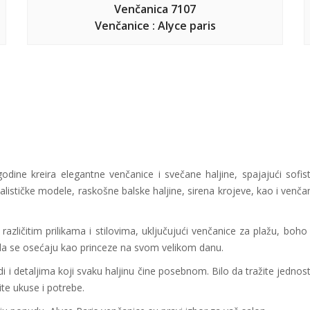
Venčanica 7107
Venčanice : Alyce paris
odine kreira elegantne venčanice i svečane haljine, spajajući sofi
malističke modele, raskošne balske haljine, sirena krojeve, kao i venča
azličitim prilikama i stilovima, uključujući venčanice za plažu, boho 
e da se osećaju kao princeze na svom velikom danu.
di i detaljima koji svaku haljinu čine posebnom. Bilo da tražite jedno
ite ukuse i potrebe.