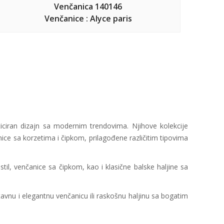
Venčanica 140146
Venčanice : Alyce paris
sticiran dizajn sa modernim trendovima. Njihove kolekcije
nice sa korzetima i čipkom, prilagođene različitim tipovima
stil, venčanice sa čipkom, kao i klasične balske haljine sa
stavnu i elegantnu venčanicu ili raskošnu haljinu sa bogatim