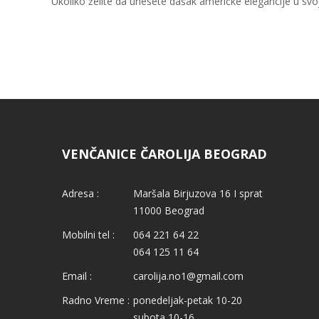
Ukoliko želite da unesete dašak američke elegancije u svoj
VENČANICE ČAROLIJA BEOGRAD
Adresa :
Maršala Birjuzova 16 I sprat
11000 Beograd
Mobilni tel :
064 221 64 22
064 125 11 64
Email :
carolija.no1@gmail.com
Radno Vreme :
ponedeljak-petak 10-20
subota 10-16