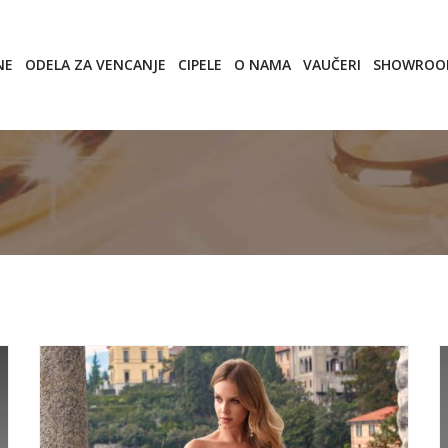
NE
ODELA ZA VENCANJE
CIPELE
O NAMA
VAUČERI
SHOWRO