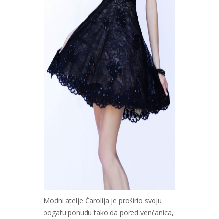
Modni atelje Čarolija je proširio svoju
bogatu ponudu tako da pored venčanica,