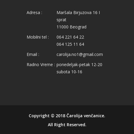
Adresa :
Maršala Birjuzova 16 I
sprat
11000 Beograd
Mobilni tel :
064 221 64 22
064 125 11 64
Email :
carolija.no1@gmail.com
Radno Vreme :
ponedeljak-petak 12-20
subota 10-16
Copyright © 2018
Čarolija venčanice
.
All Right Reserved.