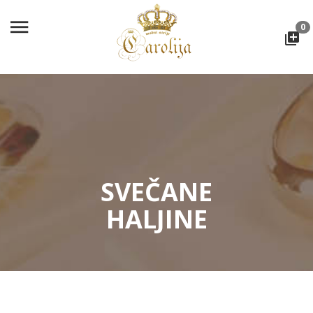
0
SVEČANE
HALJINE