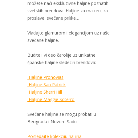
možete naći ekskluzivne haljine poznatih
svetskih brendova. Haljine za maturu, za
proslave, svečane prilike…
Vladajte glamurom i elegancijom uz naše
svečane haljine.
Budite i vi deo čarolije uz unikatne
španske haljine sledećih brendova:
Haljine Pronovias
Haljine San Patrick
Haljine Sherri Hill
Haljine Maggie Soterro
Svečane haljine se mogu probati u
Beogradu i Novom Sadu.
Pogledajte kolekciju haljina: