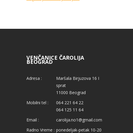
VENČANICE ČAROLIJA
BEOGRAD
Adresa :
Maršala Birjuzova 16 I
sprat
11000 Beograd
Mobilni tel :
064 221 64 22
064 125 11 64
Email :
carolija.no1@gmail.com
Radno Vreme :
ponedeljak-petak 10-20