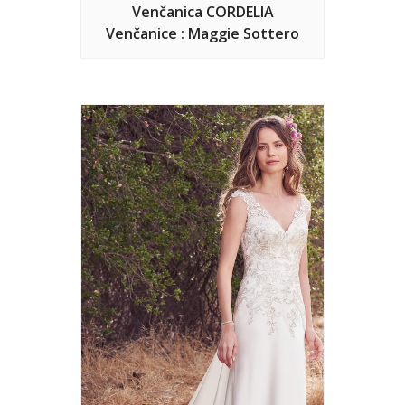
Venčanica CORDELIA
Venčanice : Maggie Sottero