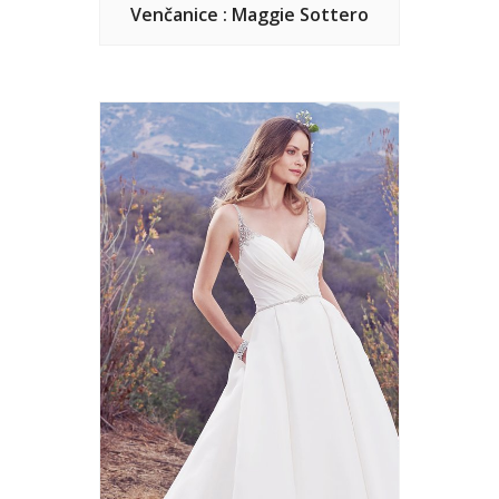
Venčanice : Maggie Sottero