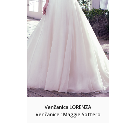
Venčanica LORENZA
Venčanice : Maggie Sottero