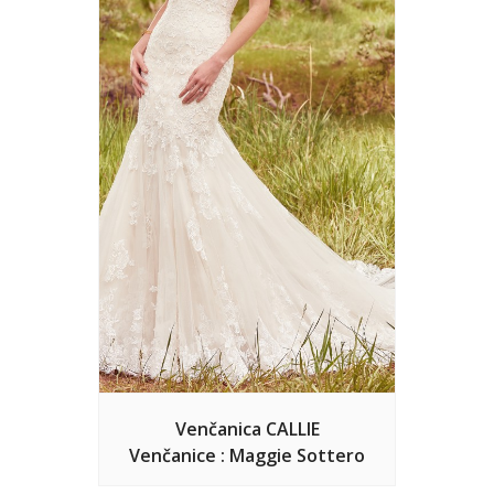
Venčanica CALLIE
Venčanice : Maggie Sottero