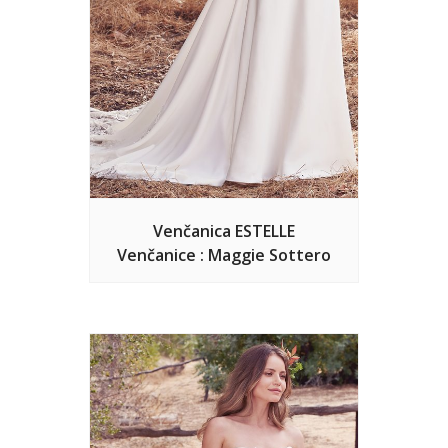
Venčanica ESTELLE
Venčanice : Maggie Sottero