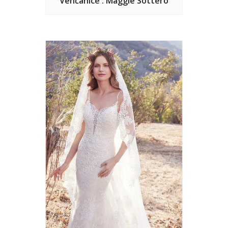
Venčanice : Maggie Sottero