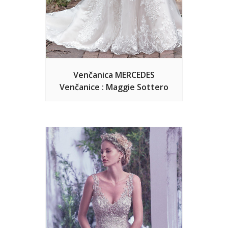
Venčanica MERCEDES
Venčanice : Maggie Sottero