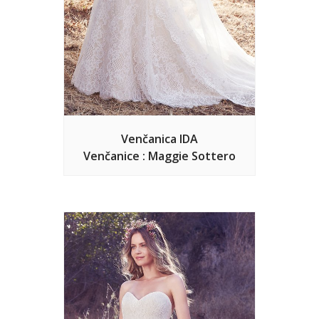
Venčanica IDA
Venčanice : Maggie Sottero