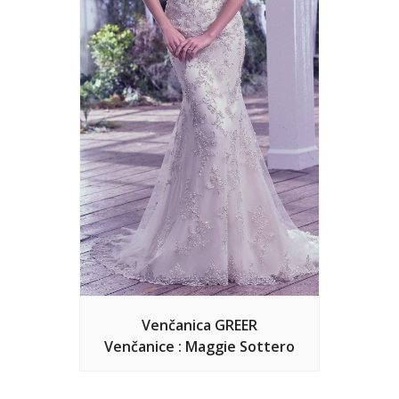
Venčanica GREER
Venčanice : Maggie Sottero