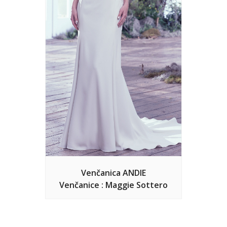
Venčanica ANDIE
Venčanice : Maggie Sottero