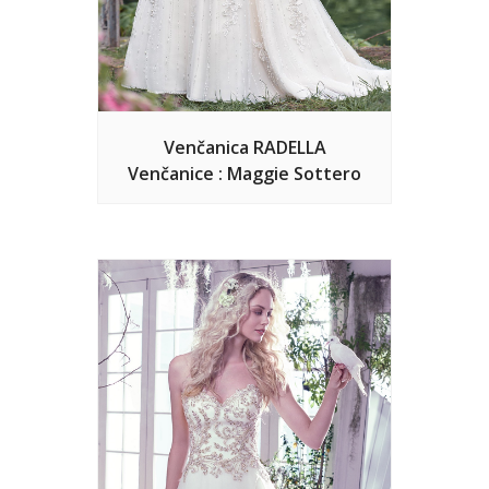
Venčanica RADELLA
Venčanice : Maggie Sottero