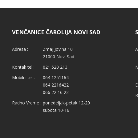
VENČANICE ČAROLIJA NOVI SAD
Adresa :
Zmaj Jovina 10
A
21000 Novi Sad
Kontak tel :
021 520 213
M
Mobilni tel :
064 1251164
064 2216422
E
066 22 16 22
R
Radno Vreme :
ponedeljak-petak 12-20
subota 10-16