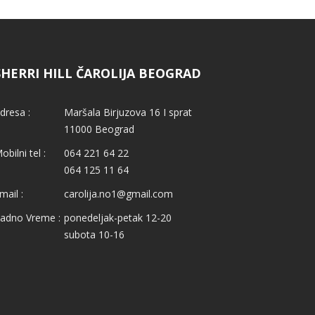
SHERRI HILL ČAROLIJA BEOGRAD
dresa :
Maršala Birjuzova 16 I sprat
11000 Beograd
obilni tel :
064 221 64 22
064 125 11 64
mail :
carolija.no1@gmail.com
adno Vreme :
ponedeljak-petak 12-20
subota 10-16