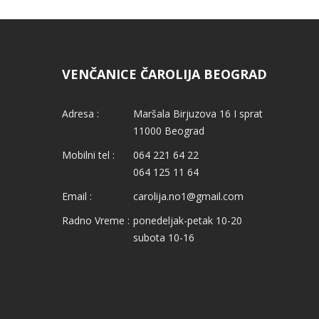
VENČANICE ČAROLIJA BEOGRAD
Adresa :
Maršala Birjuzova 16 I sprat
11000 Beograd
Mobilni tel :
064 221 64 22
064 125 11 64
Email :
carolija.no1@gmail.com
Radno Vreme :
ponedeljak-petak 10-20
subota 10-16