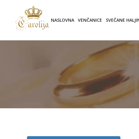
NASLOVNA
VENČANICE
SVEČANE HALJI