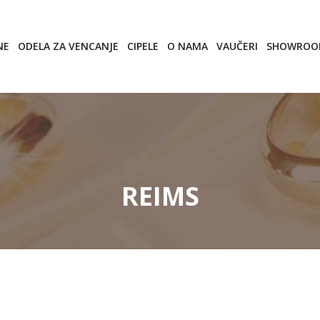
NE
ODELA ZA VENCANJE
CIPELE
O NAMA
VAUČERI
SHOWRO
REIMS