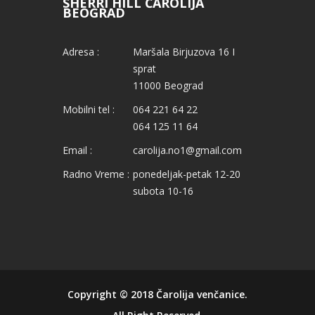
SHERRI HILL ČAROLIJA
BEOGRAD
Adresa :
Maršala Birjuzova 16 I
sprat
11000 Beograd
Mobilni tel :
064 221 64 22
064 125 11 64
Email :
carolija.no1@gmail.com
Radno Vreme :
ponedeljak-petak 12-20
subota 10-16
Copyright © 2018
Čarolija venčanice
.