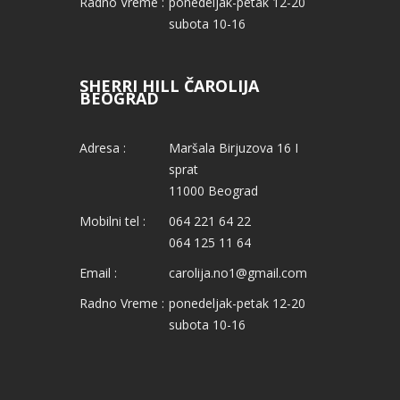
Radno Vreme :
ponedeljak-petak 12-20
subota 10-16
SHERRI HILL ČAROLIJA
BEOGRAD
Adresa :
Maršala Birjuzova 16 I
sprat
11000 Beograd
Mobilni tel :
064 221 64 22
064 125 11 64
Email :
carolija.no1@gmail.com
Radno Vreme :
ponedeljak-petak 12-20
subota 10-16