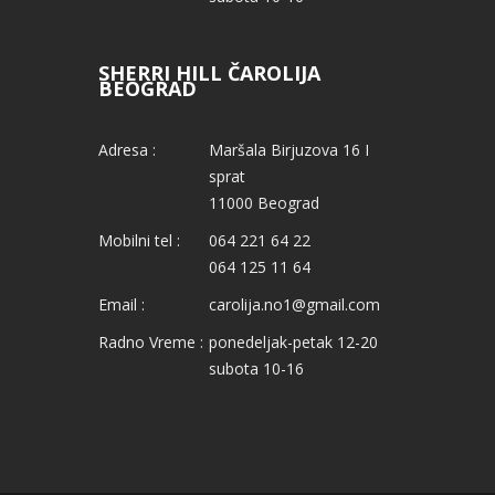
SHERRI HILL ČAROLIJA
BEOGRAD
Adresa :
Maršala Birjuzova 16 I
sprat
11000 Beograd
Mobilni tel :
064 221 64 22
064 125 11 64
Email :
carolija.no1@gmail.com
Radno Vreme :
ponedeljak-petak 12-20
subota 10-16