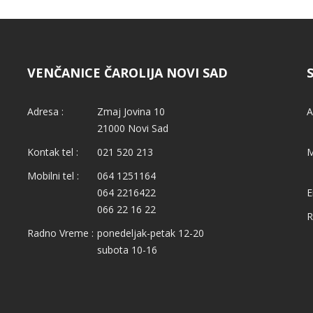
VENČANICE ČAROLIJA NOVI SAD
Adresa :
Zmaj Jovina 10
A
21000 Novi Sad
Kontak tel :
021 520 213
M
Mobilni tel :
064 1251164
064 2216422
E
066 22 16 22
R
Radno Vreme :
ponedeljak-petak 12-20
subota 10-16