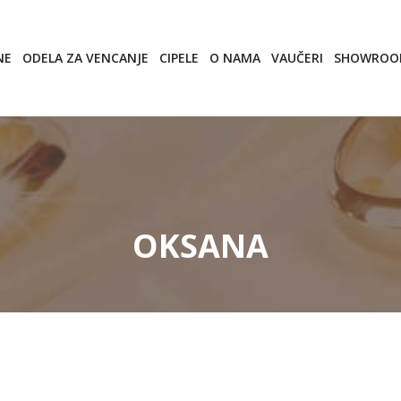
NE
ODELA ZA VENCANJE
CIPELE
O NAMA
VAUČERI
SHOWRO
OKSANA