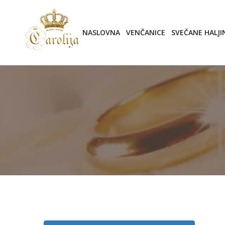
NASLOVNA
VENČANICE
SVEČANE HALJI