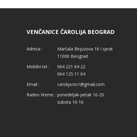
VENČANICE ČAROLIJA BEOGRAD
Adresa :
Maršala Birjuzova 16 I sprat
11000 Beograd
Mobilni tel :
064 221 64 22
064 125 11 64
Email :
carolija.no1@gmail.com
Radno Vreme :
ponedeljak-petak 10-20
subota 10-16