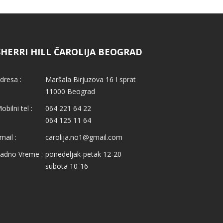
SHERRI HILL ČAROLIJA BEOGRAD
dresa :
Maršala Birjuzova 16 I sprat
11000 Beograd
obilni tel :
064 221 64 22
064 125 11 64
mail :
carolija.no1@gmail.com
adno Vreme :
ponedeljak-petak 12-20
subota 10-16