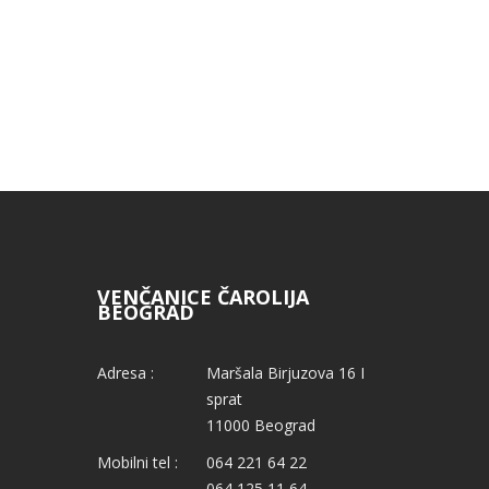
VENČANICE ČAROLIJA
BEOGRAD
Adresa :
Maršala Birjuzova 16 I
sprat
11000 Beograd
Mobilni tel :
064 221 64 22
064 125 11 64