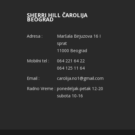
SHERRI HILL ČAROLIJA
BEOGRAD
Adresa :
Maršala Birjuzova 16 I
sprat
11000 Beograd
Mobilni tel :
064 221 64 22
064 125 11 64
Email :
carolija.no1@gmail.com
Radno Vreme :
ponedeljak-petak 12-20
subota 10-16