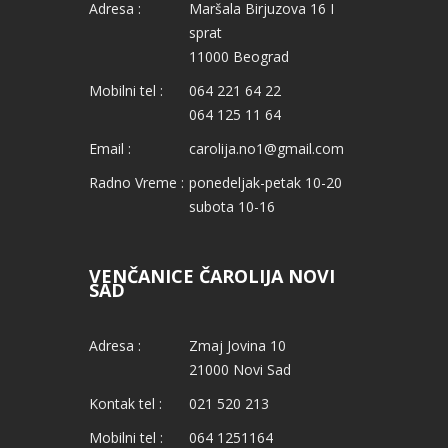
Adresa :
Maršala Birjuzova 16 I
sprat
11000 Beograd
Mobilni tel :
064 221 64 22
064 125 11 64
Email :
carolija.no1@gmail.com
Radno Vreme :
ponedeljak-petak 10-20
subota 10-16
VENČANICE ČAROLIJA NOVI
SAD
Adresa :
Zmaj Jovina 10
21000 Novi Sad
Kontak tel :
021 520 213
Mobilni tel :
064 1251164