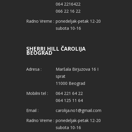
064 2216422
066 22 16 22
Radno Vreme :
ponedeljak-petak 12-20
subota 10-16
SHERRI HILL ČAROLIJA
BEOGRAD
Adresa :
Maršala Birjuzova 16 I
sprat
11000 Beograd
Mobilni tel :
064 221 64 22
064 125 11 64
Email :
carolija.no1@gmail.com
Radno Vreme :
ponedeljak-petak 12-20
subota 10-16