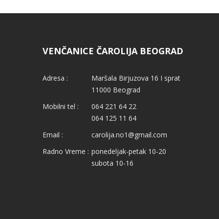
VENČANICE ČAROLIJA BEOGRAD
Adresa :
Maršala Birjuzova 16 I sprat
11000 Beograd
Mobilni tel :
064 221 64 22
064 125 11 64
Email :
carolija.no1@gmail.com
Radno Vreme :
ponedeljak-petak 10-20
subota 10-16