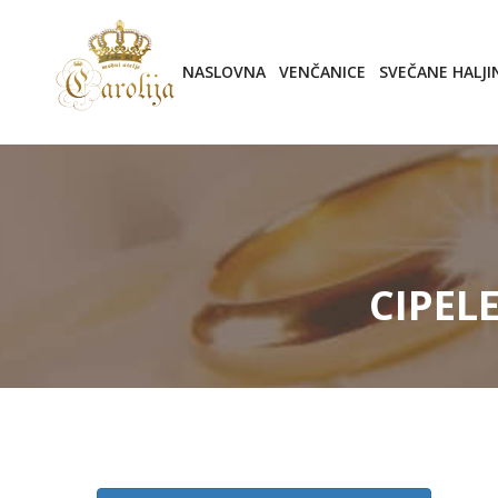
NASLOVNA
VENČANICE
SVEČANE HALJI
CIPEL