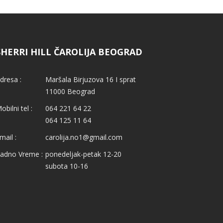
SHERRI HILL ČAROLIJA BEOGRAD
dresa :
Maršala Birjuzova 16 I sprat
11000 Beograd
obilni tel :
064 221 64 22
064 125 11 64
mail :
carolija.no1@gmail.com
adno Vreme :
ponedeljak-petak 12-20
subota 10-16