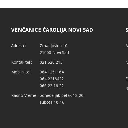
VENČANICE ČAROLIJA NOVI SAD
Adresa :
Zmaj Jovina 10
A
21000 Novi Sad
Kontak tel :
021 520 213
M
Mobilni tel :
064 1251164
064 2216422
E
066 22 16 22
R
Radno Vreme :
ponedeljak-petak 12-20
subota 10-16