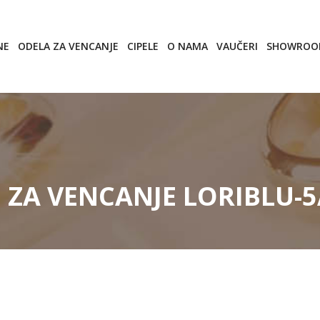
NE
ODELA ZA VENCANJE
CIPELE
O NAMA
VAUČERI
SHOWRO
E ZA VENCANJE LORIBLU-5