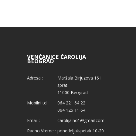
VENČANICE ČAROLIJA
BEOGRAD
Adresa :
Maršala Birjuzova 16 I
sprat
11000 Beograd
Mobilni tel :
064 221 64 22
064 125 11 64
Email :
carolija.no1@gmail.com
Radno Vreme :
ponedeljak-petak 10-20