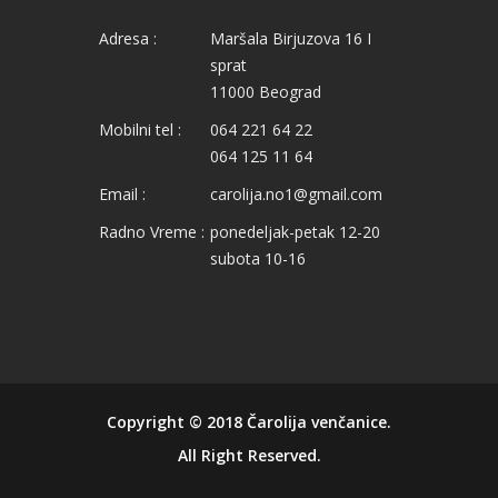
Adresa :
Maršala Birjuzova 16 I
sprat
11000 Beograd
Mobilni tel :
064 221 64 22
064 125 11 64
Email :
carolija.no1@gmail.com
Radno Vreme :
ponedeljak-petak 12-20
subota 10-16
Copyright © 2018
Čarolija venčanice
.
All Right Reserved.