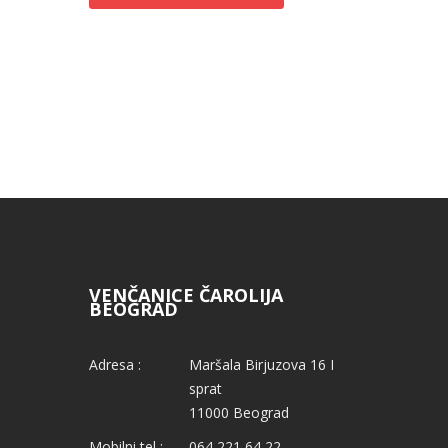
VENČANICE ČAROLIJA
BEOGRAD
Adresa :
Maršala Birjuzova 16 I
sprat
11000 Beograd
Mobilni tel :
064 221 64 22