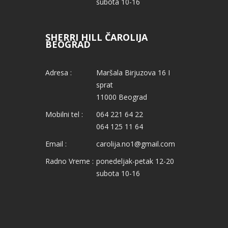
subota 10-16
SHERRI HILL ČAROLIJA
BEOGRAD
Adresa :
Maršala Birjuzova 16 I
sprat
11000 Beograd
Mobilni tel :
064 221 64 22
064 125 11 64
Email :
carolija.no1@gmail.com
Radno Vreme :
ponedeljak-petak 12-20
subota 10-16