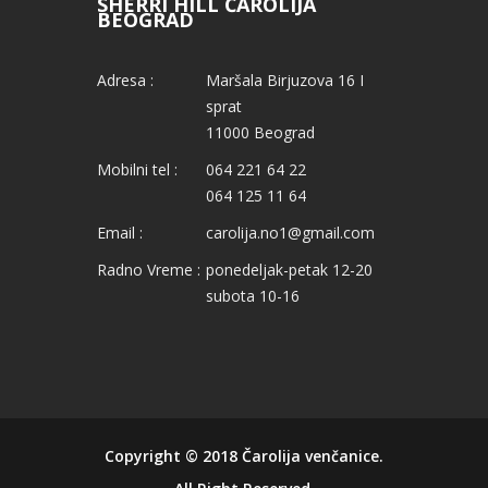
SHERRI HILL ČAROLIJA
BEOGRAD
Adresa :
Maršala Birjuzova 16 I
sprat
11000 Beograd
Mobilni tel :
064 221 64 22
064 125 11 64
Email :
carolija.no1@gmail.com
Radno Vreme :
ponedeljak-petak 12-20
subota 10-16
Copyright © 2018
Čarolija venčanice
.