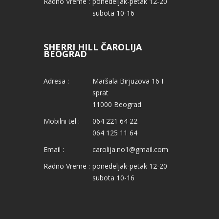
Radno Vreme :
ponedeljak-petak 12-20
subota 10-16
SHERRI HILL ČAROLIJA
BEOGRAD
Adresa :
Maršala Birjuzova 16 I
sprat
11000 Beograd
Mobilni tel :
064 221 64 22
064 125 11 64
Email :
carolija.no1@gmail.com
Radno Vreme :
ponedeljak-petak 12-20
subota 10-16