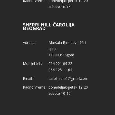
Radno Vreme :
ponedeljak-petak 12-20
subota 10-16
SHERRI HILL ČAROLIJA
BEOGRAD
Adresa :
Maršala Birjuzova 16 I
sprat
11000 Beograd
Mobilni tel :
064 221 64 22
064 125 11 64
Email :
carolija.no1@gmail.com
Radno Vreme :
ponedeljak-petak 12-20
subota 10-16