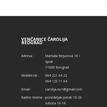
VENČANICE ČAROLIJA
BEOGRAD
Adresa :
Maršala Birjuzova 16 I
sprat
11000 Beograd
Mobilni tel :
064 221 64 22
064 125 11 64
Email :
carolija.no1@gmail.com
Radno Vreme :
ponedeljak-petak 10-20
subota 10-16